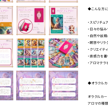
◆こんな方
・スピリチュ
・日々の悩み
・自然や妖精
・瞑想やリラ
・クリエイテ
・直感力を養
・アロマテラ
◆オラクルカ
オラクルカー
アロマの種類