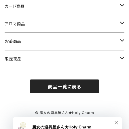
カード商品
オラクルカード
アロマ商品
ルノルマンカード
アロマフェアリー
お茶商品
セット商品
月シリーズ
魔法のお茶シリーズ
限定商品
護符カード
魔女のサバト
商品一覧に戻る
夏至
ホリデー
暦
© 魔女の道具屋さん★Holy Charm
Powered by