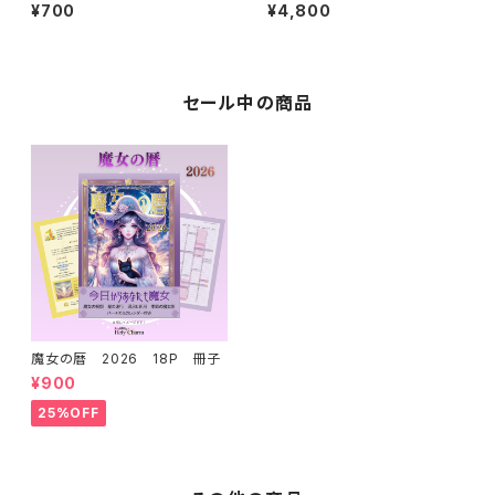
ドブック 天使＆魔女 人魚＆
ルマンカード 初心者 奇麗 美し
¥700
¥4,800
妖精 2タイプ
い 優しい 小さめデッキ ソウルメ
イト 恋愛 おすすめ
セール中の商品
魔女の暦 2026 18P 冊子
¥900
25%OFF