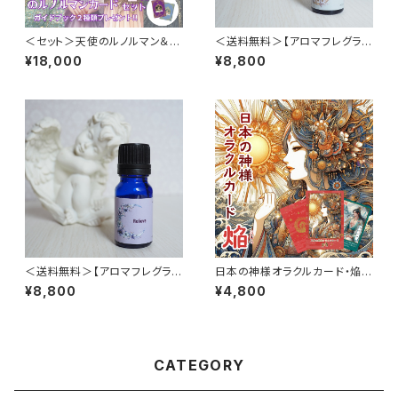
＜セット＞天使のルノルマン＆魔
＜送料無料＞【アロマフレグラン
女のルノルマン＆人魚のルノルマ
ス】Purification ～浄月の魂結
¥18,000
¥8,800
ン＆妖精のルノルマン ルノルマ
び～ 8ml アロマオイル エ
ンカード・2枚読みガイドブック２
ッセンシャルオイル 精油
種類付き！ ルノルマンカード ダ
ブルデッキ ＋ ガイドブック セッ
ト
＜送料無料＞【アロマフレグラン
日本の神様オラクルカード・焔
ス】Relieve ～癒月の心ゆるび
（ほむら） 54枚 美しい 奇麗 小
¥8,800
¥4,800
～ 8ml アロマオイル エッ
さめデッキ 優しい 日本語
センシャルオイル 精油
CATEGORY