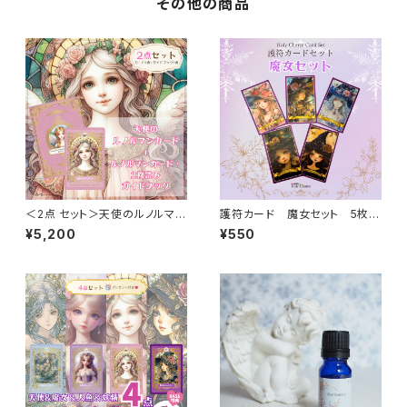
その他の商品
＜2点 セット＞天使のルノルマン
護符カード 魔女セット 5枚セ
カード ＆ ルノルマンカード・
ット
¥5,200
¥550
2枚読みガイドブック 2点セッ
ト