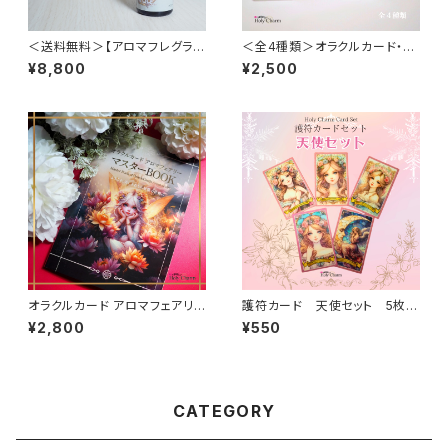
＜送料無料＞【アロマフレグラン
＜全4種類＞オラクルカード・ア
ス】Purification ～浄月の魂結
ロマフェアリー フレグランス
¥8,800
¥2,500
び～ 8ml アロマオイル エ
20ml
ッセンシャルオイル 精油
オラクルカード アロマフェアリ
護符カード 天使セット 5枚セ
ー マスターBOOK
ット
¥2,800
¥550
CATEGORY