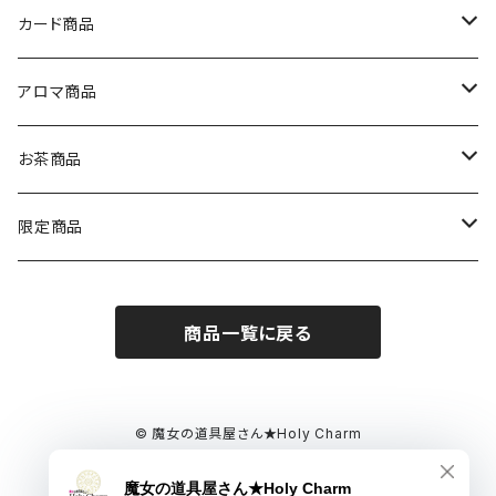
カード商品
オラクルカード
アロマ商品
ルノルマンカード
アロマフェアリー
お茶商品
セット商品
月シリーズ
魔法のお茶シリーズ
限定商品
護符カード
魔女のサバト
商品一覧に戻る
夏至
ホリデー
暦
© 魔女の道具屋さん★Holy Charm
Powered by