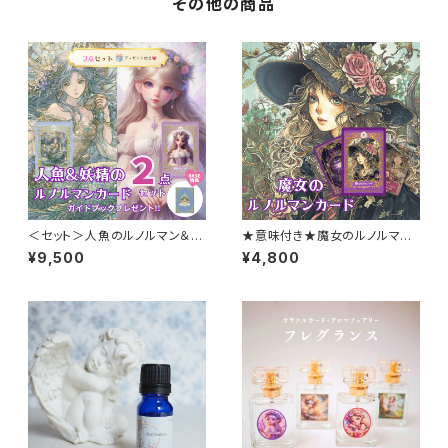
その他の商品
＜セット＞人魚のルノルマン＆妖
★意味付き★魔女のルノルマン
精のルノルマン ルノルマンカー
カード 初心者 大人気 可愛い 奇
¥9,500
¥4,800
ド・2枚読みガイドブック付き！
麗 美しい 優しい 紫色 小さめデ
ルノルマンカード ダブルデッキ
ッキ ソウルメイト 恋愛 おすす
＋ ガイドブック セット
め