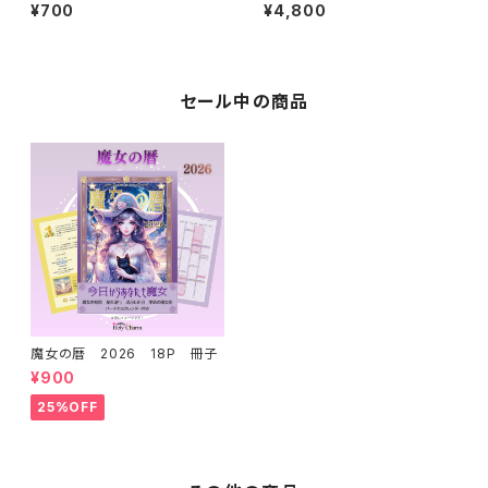
ドブック 天使＆魔女 人魚＆
ルマンカード 初心者 奇麗 美し
¥700
¥4,800
妖精 2タイプ
い 優しい 小さめデッキ ソウルメ
イト 恋愛 おすすめ
セール中の商品
魔女の暦 2026 18P 冊子
¥900
25%OFF